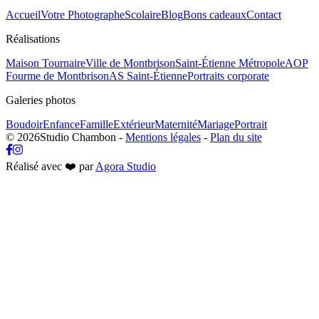
Accueil
Votre Photographe
Scolaire
Blog
Bons cadeaux
Contact
Réalisations
Maison Tournaire
Ville de Montbrison
Saint-Étienne Métropole
AOP
Fourme de Montbrison
AS Saint-Étienne
Portraits corporate
Galeries photos
Boudoir
Enfance
Famille
Extérieur
Maternité
Mariage
Portrait
© 2026
Studio Chambon
-
Mentions légales
-
Plan du site
Réalisé avec ❤️ par
Agora Studio